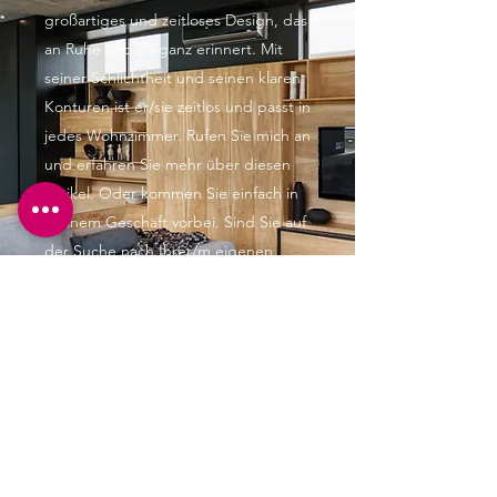
großartiges und zeitloses Design, das
an Ruhe und Eleganz erinnert. Mit
seiner Schlichtheit und seinen klaren
Konturen ist er/sie zeitlos und passt in
jedes Wohnzimmer. Rufen Sie mich an
und erfahren Sie mehr über diesen
Artikel. Oder kommen Sie einfach in
meinem Geschäft vorbei. Sind Sie auf
der Suche nach Ihrer/m eigenen
vollständig handgefertigten und
originellen Wohnzimmerschränke?
Rufen Sie noch heute an und lassen
Sie sich beraten.
Jürgen Mayle