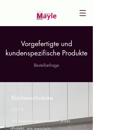
Vorgefertigte und
kundenspezifische Produkte
Bestellanfrage
Küchenschränke
200 €
Ich beginne grundsätzlich jedes
Projekt, wie mein/e/n