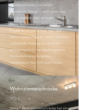
Küchenschränke, mit einem
klassischen Design – auch wenn das
Stück modern oder abstrakt sein soll.
Diese Techniken machen jedes
Projekt zu einem Unikat, das über
Jahre hinweg Freude macht. Um eine
individuelle Anfrage für Ihr/e/en
einzigartige/s/n, handgefertigte/s/n
Küchenschränke zu stellen,
kontaktieren Sie mich noch heute.
Wohnzimmerschränke
300 €
Diese/r Wohnzimmerschränke hat ein