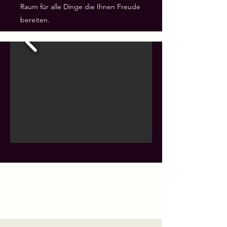
Raum für alle Dinge die Ihnen Freude
bereiten.
Platzhalter.*
*Soll noch etwas gehighlighted werden?
Tische? Türen? Betten? Böden?