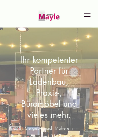
Ihr kompetenter
Partner für
Ladenbau,
Praxis-,
Büromöbel und
vieles mehr.
Sie geben sich Mühe ein
stimmiges Bild ihres