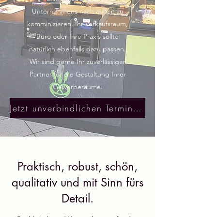
Unternehmens nach außen zu
komminizieren. Ihr Verkaufsraum,
Büro oder Ihre Praxis sollte
natürlich ebenfalls dazu passen.
Wir sind gerne Ihr zuverlässiger
Partner für die Gestaltung Ihrer
Gewerberäume.
Jetzt unverbindlichen Termin vereinbaren!
Praktisch, robust, schön,
qualitativ und mit Sinn fürs
Detail.