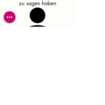
zu sagen haben
"Wir haben im Frühjahr 2015 von der
Schreinerei Mayle in unserer Penthouse-
Neubauwohnung eine zum Essbereich
offene Küche einbauen lassen. Dabei
wurden nicht nur alle unsere Vorstellungen
verwirklicht, sondern Herr Mayle verstand es
immer wieder, diese durch eigene Ideen zu
veredeln und mit seiner Liebe zum Detail